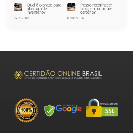
Qual é o prazo para
Posso reconhecer
abertura de
firma em qualquer
inventário?
cartório?
07/15/2026
07/09/2026