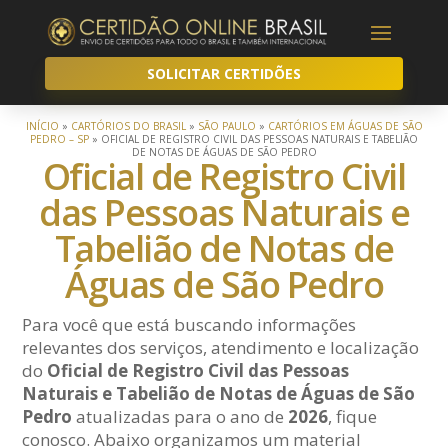
SOLICITAR CERTIDÕES
INÍCIO
»
CARTÓRIOS DO BRASIL
»
SÃO PAULO
»
CARTÓRIOS EM ÁGUAS DE SÃO
PEDRO – SP
»
OFICIAL DE REGISTRO CIVIL DAS PESSOAS NATURAIS E TABELIÃO
DE NOTAS DE ÁGUAS DE SÃO PEDRO
Oficial de Registro Civil
das Pessoas Naturais e
Tabelião de Notas de
Águas de São Pedro
Para você que está buscando informações
relevantes dos serviços, atendimento e localização
do
Oficial de Registro Civil das Pessoas
Naturais e Tabelião de Notas de Águas de São
Pedro
atualizadas para o ano de
2026
, fique
conosco. Abaixo organizamos um material