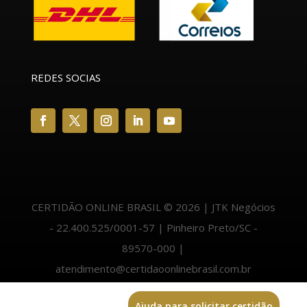
REDES SOCIAS
CERTIDÃO ONLINE BRASIL © 2026 | JTK Negócios
- 22.400.525/0001-57 | Pinheiro Preto/SC -
89570-000 |
atendimento@certidaoonlinebrasil.com.br
Ajuda para solicitar certidão