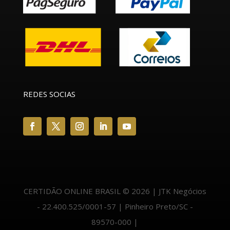
REDES SOCIAS
CERTIDÃO ONLINE BRASIL © 2026 | JTK Negócios
- 22.400.525/0001-57 | Pinheiro Preto/SC -
89570-000 |