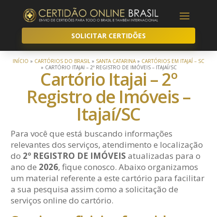
SOLICITAR CERTIDÕES
INÍCIO
»
CARTÓRIOS DO BRASIL
»
SANTA CATARINA
»
CARTÓRIOS EM ITAJAÍ – SC
»
CARTÓRIO ITAJAI – 2º REGISTRO DE IMÓVEIS – ITAJAÍ/SC
Cartório Itajai – 2º
Registro de Imóveis –
Itajaí/SC
Para você que está buscando informações
relevantes dos serviços, atendimento e localização
do
2º REGISTRO DE IMÓVEIS
atualizadas para o
ano de
2026
, fique conosco. Abaixo organizamos
um material referente a este cartório para facilitar
a sua pesquisa assim como a solicitação de
serviços online do cartório.