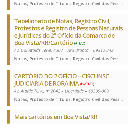
Notas, Protesto de Títulos, Registro Civil das Pessoas Naturais e de Interdições e Tutelas, Registro de Títulos e Documentos e Civis das Pessoas Jurídicas, Notas, Protesto de Títulos, Registro Civil das Pessoas Naturais e de Interdições e Tutelas, Registro de Títulos e Documentos e Civis das Pessoas Jurídicas, Notas, Protesto de Títulos, Registro Civil das Pessoas Naturais e de Interdições e Tutelas, Registro de Títulos e Documentos e Civis das Pessoas Jurídicas
Tabelionato de Notas, Registro Civil,
Protestos e Registro de Pessoas Naturais
e Jurídicas do 2° Ofício da Comarca de
Boa Vista/RR/Cartório
(ATIVO)
Av. Gal Ataíde Teive, 4307 – Asa Branca – 69312-242
Notas, Protesto de Títulos, Registro Civil das Pessoas Naturais e de Interdições e Tutelas, Registro de Títulos e Documentos e Civis das Pessoas Jurídicas, Notas, Protesto de Títulos, Registro Civil das Pessoas Naturais e de Interdições e Tutelas, Registro de Títulos e Documentos e Civis das Pessoas Jurídicas, Notas, Protesto de Títulos, Registro Civil das Pessoas Naturais e de Interdições e Tutelas, Registro de Títulos e Documentos e Civis das Pessoas Jurídicas
CARTÓRIO DO 2 OFÍCIO – CISCUNSC
JUDICIARIA DE RORAIMA
(INATIVO)
Av. Ataíde Teive, nº 2042 – Liberdade – 69309-000
Notas, Protesto de Títulos, Registro Civil das Pessoas Naturais e de Interdições e Tutelas, Registro de Títulos e Documentos e Civis das Pessoas Jurídicas, Notas, Protesto de Títulos, Registro Civil das Pessoas Naturais e de Interdições e Tutelas, Registro de Títulos e Documentos e Civis das Pessoas Jurídicas, Notas, Protesto de Títulos, Registro Civil das Pessoas Naturais e de Interdições e Tutelas, Registro de Títulos e Documentos e Civis das Pessoas Jurídicas
Mais cartórios em Boa Vista/RR