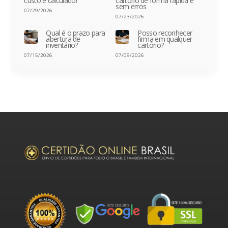
custo é calculado!
cartório de forma rápida e
sem erros
07/29/2026
07/23/2026
Qual é o prazo para
Posso reconhecer
abertura de
firma em qualquer
inventário?
cartório?
07/15/2026
07/09/2026