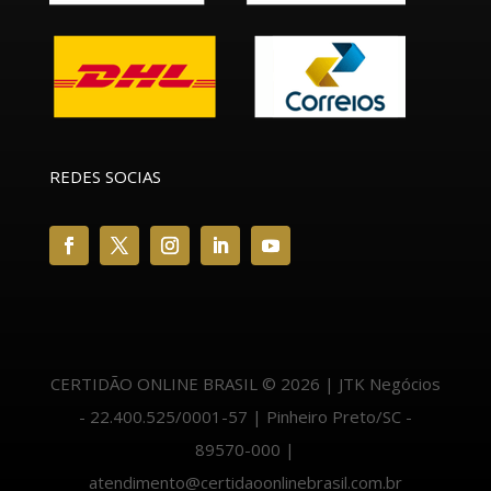
REDES SOCIAS
CERTIDÃO ONLINE BRASIL © 2026 | JTK Negócios
- 22.400.525/0001-57 | Pinheiro Preto/SC -
89570-000 |
atendimento@certidaoonlinebrasil.com.br