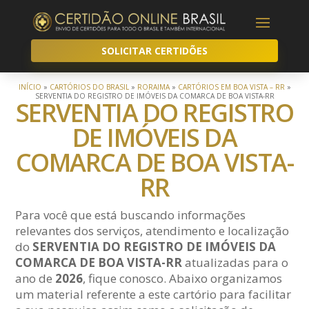
SOLICITAR CERTIDÕES
INÍCIO
»
CARTÓRIOS DO BRASIL
»
RORAIMA
»
CARTÓRIOS EM BOA VISTA – RR
»
SERVENTIA DO REGISTRO DE IMÓVEIS DA COMARCA DE BOA VISTA-RR
SERVENTIA DO REGISTRO
DE IMÓVEIS DA
COMARCA DE BOA VISTA-
RR
Para você que está buscando informações
relevantes dos serviços, atendimento e localização
do
SERVENTIA DO REGISTRO DE IMÓVEIS DA
COMARCA DE BOA VISTA-RR
atualizadas para o
ano de
2026
, fique conosco. Abaixo organizamos
um material referente a este cartório para facilitar