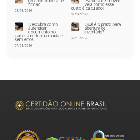
reconhecimento de
escritura de imóvel?
firma?
Veja como esse
custo é calculado!
08/06/2026
07/29/2026
Descubra como
Qual é o prazo para
autenticar
abertura de
documento no
inventário?
cartório de forma rápida e
07/15/2026
sem erros
07/23/2026