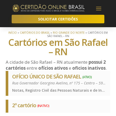
SOLICITAR CERTIDÕES
INÍCIO
»
CARTÓRIOS DO BRASIL
»
RIO GRANDE DO NORTE
»
CARTÓRIOS EM
SÃO RAFAEL – RN
Cartórios em São Rafael
– RN
A cidade de São Rafael – RN atualmente
possui 2
cartórios
entre
ofícios ativos
e
oficios inativos
.
OFÍCIO ÚNICO DE SÃO RAFAEL
(ATIVO)
Rua Governador Georgino Avelino, nº 175 – Centro – 59518-000
Notas, Registro Civil das Pessoas Naturais e de Interdições e Tutelas, Registro de Imóveis, Registro de Títulos e Documentos e Civis das Pessoas Jurídicas, Notas, Registro Civil das Pessoas Naturais e de Interdições e Tutelas, Registro de Imóveis, Registro de Títulos e Documentos e Civis das Pessoas Jurídicas, Notas, Registro Civil das Pessoas Naturais e de Interdições e Tutelas, Registro de Imóveis, Registro de Títulos e Documentos e Civis das Pessoas Jurídicas
2º cartório
(INATIVO)