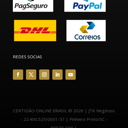
REDES SOCIAS
CERTIDÃO ONLINE BRASIL © 2026 | JTK Negócios
- 22.400.525/0001-57 | Pinheiro Preto/SC -
89570-000 |