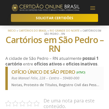
SOLICITAR CERTIDÕES
INÍCIO
»
CARTÓRIOS DO BRASIL
»
RIO GRANDE DO NORTE
»
CARTÓRIOS EM
SÃO PEDRO – RN
Cartórios em São Pedro –
RN
A cidade de São Pedro – RN atualmente
possui 1
cartório
entre
ofícios ativos
e
oficios inativos
.
OFÍCIO ÚNICO DE SÃO PEDRO
(ATIVO)
Rua Manoel Felix, 228 – Centro – 59480-000
Notas, Protesto de Títulos, Registro Civil das Pessoas Naturais e de Interdições e Tutelas, Registro de Imóveis, Registro de Títulos e Documentos e Civis das Pessoas Jurídicas, Notas, Protesto de Títulos, Registro Civil das Pessoas Naturais e de Interdições e Tutelas, Registro de Imóveis, Registro de Títulos e Documentos e Civis das Pessoas Jurídicas, Notas, Protesto de Títulos, Registro Civil das Pessoas Naturais e de Interdições e Tutelas, Registro de Imóveis, Registro de Títulos e Documentos e Civis das Pessoas Jurídicas
De uma nota para este
conteúdo.