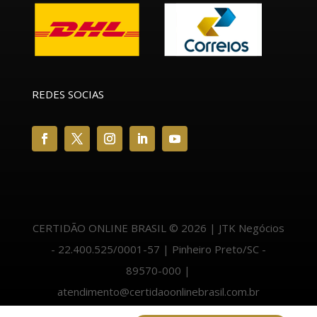
REDES SOCIAS
CERTIDÃO ONLINE BRASIL © 2026 | JTK Negócios
- 22.400.525/0001-57 | Pinheiro Preto/SC -
89570-000 |
atendimento@certidaoonlinebrasil.com.br