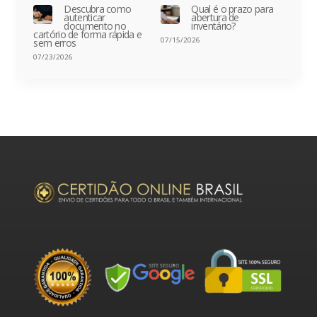
Descubra como
Qual é o prazo para
autenticar
abertura de
documento no
inventário?
cartório de forma rápida e
07/15/2026
sem erros
07/23/2026