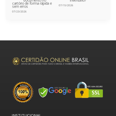
documento no
inventário?
cartório de forma rápida e
07/15/2026
sem erros
07/23/2026
INSTITUCIONAL