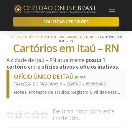
SOLICITAR CERTIDÕES
INÍCIO
»
CARTÓRIOS DO BRASIL
»
RIO GRANDE DO NORTE
»
CARTÓRIOS EM
ITAÚ – RN
Cartórios em Itaú – RN
A cidade de Itaú – RN atualmente
possui 1
cartório
entre
ofícios ativos
e
oficios inativos
.
OFÍCIO ÚNICO DE ITAÚ
(ATIVO)
TRAVESSA DO MERCADO, 6 – CENTRO – 59855-000
Notas, Protesto de Títulos, Registro Civil das Pessoas Naturais e de Interdições e Tutelas, Registro de Imóveis, Registro de Títulos e Documentos e Civis das Pessoas Jurídicas, Notas, Protesto de Títulos, Registro Civil das Pessoas Naturais e de Interdições e Tutelas, Registro de Imóveis, Registro de Títulos e Documentos e Civis das Pessoas Jurídicas, Notas, Protesto de Títulos, Registro Civil das Pessoas Naturais e de Interdições e Tutelas, Registro de Imóveis, Registro de Títulos e Documentos e Civis das Pessoas Jurídicas
De uma nota para este
conteúdo.