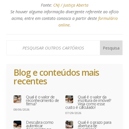
Fonte:
CNJ / Justiça Aberta
Se houver alguma informação divergente referente ao ofício
acima, entre em contato conosco a partir deste
formulário
online
.
Blog e conteúdos mais
recentes
Qual é o valor de
Qual é o valor da
reconhecimento de
escritura de imóvel?
firma?
Veja como esse
custo é calculado!
08/06/2026
07/29/2026
Descubra como
Qual é o prazo para
autenticar
abertura de