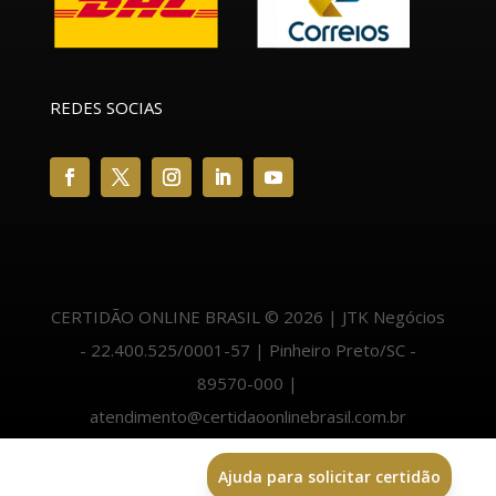
REDES SOCIAS
CERTIDÃO ONLINE BRASIL © 2026 | JTK Negócios
- 22.400.525/0001-57 | Pinheiro Preto/SC -
89570-000 |
atendimento@certidaoonlinebrasil.com.br
Ajuda para solicitar certidão