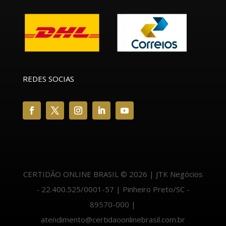
REDES SOCIAS
CERTIDÃO ONLINE BRASIL © 2026 | JTK Negócios
- 22.400.525/0001-57 | Pinheiro Preto/SC -
89570-000 |
atendimento@certidaoonlinebrasil.com.br