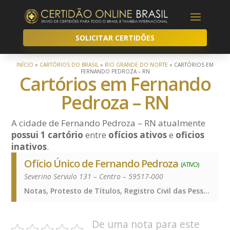
SOLICITAR CERTIDÕES
INÍCIO
»
CARTÓRIOS DO BRASIL
»
RIO GRANDE DO NORTE
»
CARTÓRIOS EM
FERNANDO PEDROZA – RN
Cartórios em Fernando
Pedroza – RN
A cidade de Fernando Pedroza – RN atualmente
possui 1 cartório
entre
ofícios ativos
e
oficios
inativos
.
Ofício Único de Fernando Pedroza
(ATIVO)
Severino Servulo 131 – Centro – 59517-000
Notas, Protesto de Títulos, Registro Civil das Pessoas Naturais e de Interdições e Tutelas, Registro de Imóveis, Registro de Títulos e Documentos e Civis das Pessoas Jurídicas, Notas, Protesto de Títulos, Registro Civil das Pessoas Naturais e de Interdições e Tutelas, Registro de Imóveis, Registro de Títulos e Documentos e Civis das Pessoas Jurídicas, Notas, Protesto de Títulos, Registro Civil das Pessoas Naturais e de Interdições e Tutelas, Registro de Imóveis, Registro de Títulos e Documentos e Civis das Pessoas Jurídicas
De uma nota para este