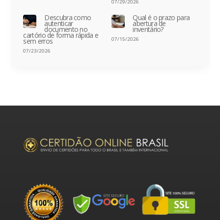
07/29/2026
Descubra como
Qual é o prazo para
autenticar
abertura de
documento no
inventário?
cartório de forma rápida e
07/15/2026
sem erros
07/23/2026