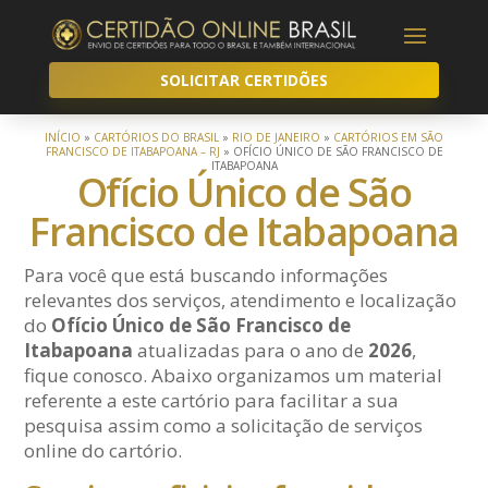
SOLICITAR CERTIDÕES
INÍCIO
»
CARTÓRIOS DO BRASIL
»
RIO DE JANEIRO
»
CARTÓRIOS EM SÃO
FRANCISCO DE ITABAPOANA – RJ
»
OFÍCIO ÚNICO DE SÃO FRANCISCO DE
ITABAPOANA
Ofício Único de São
Francisco de Itabapoana
Para você que está buscando informações
relevantes dos serviços, atendimento e localização
do
Ofício Único de São Francisco de
Itabapoana
atualizadas para o ano de
2026
,
fique conosco. Abaixo organizamos um material
referente a este cartório para facilitar a sua
pesquisa assim como a solicitação de serviços
online do cartório.