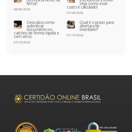
firma?
Veja como esse
custo é calculado!
08/06/2026
07/29/2026
Descubra como
Qual é o prazo para
autenticar
abertura de
documento no
inventário?
cartório de forma rápida e
07/15/2026
sem erros
07/23/2026