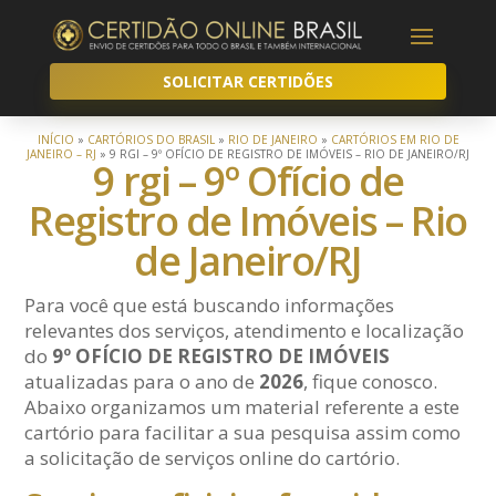
SOLICITAR CERTIDÕES
INÍCIO
»
CARTÓRIOS DO BRASIL
»
RIO DE JANEIRO
»
CARTÓRIOS EM RIO DE
JANEIRO – RJ
»
9 RGI – 9º OFÍCIO DE REGISTRO DE IMÓVEIS – RIO DE JANEIRO/RJ
9 rgi – 9º Ofício de
Registro de Imóveis – Rio
de Janeiro/RJ
Para você que está buscando informações
relevantes dos serviços, atendimento e localização
do
9º OFÍCIO DE REGISTRO DE IMÓVEIS
atualizadas para o ano de
2026
, fique conosco.
Abaixo organizamos um material referente a este
cartório para facilitar a sua pesquisa assim como
a solicitação de serviços online do cartório.