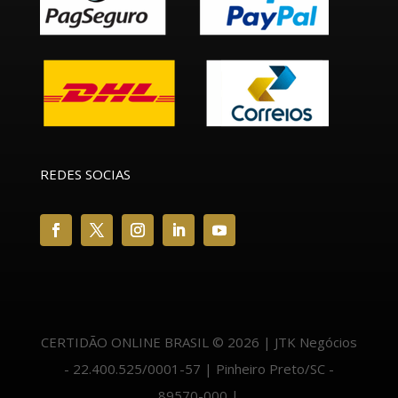
REDES SOCIAS
CERTIDÃO ONLINE BRASIL © 2026 | JTK Negócios
- 22.400.525/0001-57 | Pinheiro Preto/SC -
89570-000 |