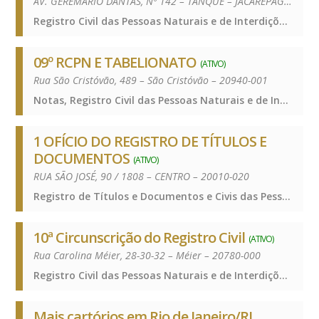
AV. GEREMÁRIO DANTAS, Nº 142 – TANQUE – JACAREPAGUÁ – 22735-015
Registro Civil das Pessoas Naturais e de Interdições e Tutelas, Registro Civil das Pessoas Naturais e de Interdições e Tutelas, Registro Civil das Pessoas Naturais e de Interdições e Tutelas
09º RCPN E TABELIONATO
(ATIVO)
Rua São Cristóvão, 489 – São Cristóvão – 20940-001
Notas, Registro Civil das Pessoas Naturais e de Interdições e Tutelas, Notas, Registro Civil das Pessoas Naturais e de Interdições e Tutelas, Notas, Registro Civil das Pessoas Naturais e de Interdições e Tutelas
1 OFÍCIO DO REGISTRO DE TÍTULOS E
DOCUMENTOS
(ATIVO)
RUA SÃO JOSÉ, 90 / 1808 – CENTRO – 20010-020
Registro de Títulos e Documentos e Civis das Pessoas Jurídicas, Registro de Títulos e Documentos e Civis das Pessoas Jurídicas, Registro de Títulos e Documentos e Civis das Pessoas Jurídicas
10ª Circunscrição do Registro Civil
(ATIVO)
Rua Carolina Méier, 28-30-32 – Méier – 20780-000
Registro Civil das Pessoas Naturais e de Interdições e Tutelas, Registro Civil das Pessoas Naturais e de Interdições e Tutelas, Registro Civil das Pessoas Naturais e de Interdições e Tutelas
Mais cartórios em Rio de Janeiro/RJ