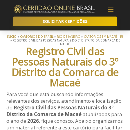
SOLICITAR CERTIDÕES
INÍCIO
»
CARTÓRIOS DO BRASIL
»
RIO DE JANEIRO
»
CARTÓRIOS EM MACAÉ – RJ
»
REGISTRO CIVIL DAS PESSOAS NATURAIS DO 3º DISTRITO DA COMARCA DE
MACAÉ
Registro Civil das
Pessoas Naturais do 3º
Distrito da Comarca de
Macaé
Para você que está buscando informações
relevantes dos serviços, atendimento e localização
do
Registro Civil das Pessoas Naturais do 3º
Distrito da Comarca de Macaé
atualizadas para
o ano de
2026
, fique conosco. Abaixo organizamos
um material referente a este cartório para facilitar