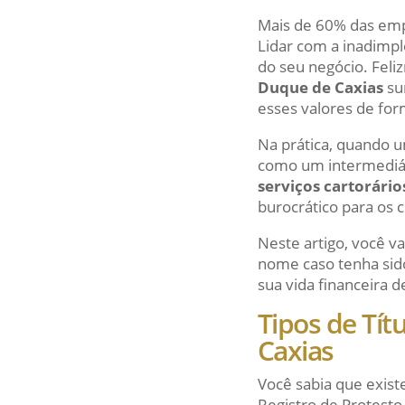
Mais de 60% das emp
Lidar com a inadimpl
do seu negócio. Feli
Duque de Caxias
su
esses valores de for
Na prática, quando u
como um intermediári
serviços cartorário
burocrático para os 
Neste artigo, você v
nome caso tenha sido
sua vida financeira d
Tipos de Tít
Caxias
Você sabia que exist
Registro de Protesto