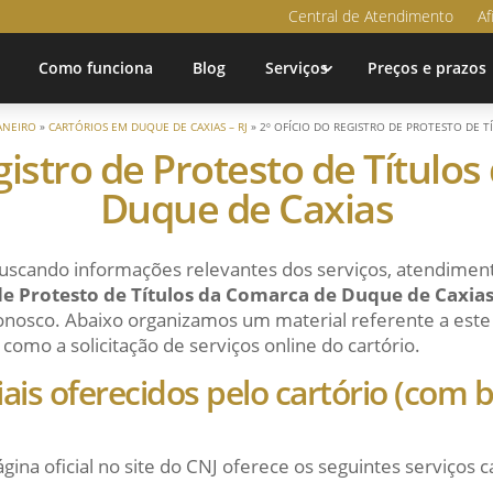
Central de Atendimento
Af
Como funciona
Blog
Serviços
Preços e prazos
JANEIRO
»
CARTÓRIOS EM DUQUE DE CAXIAS – RJ
»
2º OFÍCIO DO REGISTRO DE PROTESTO DE 
egistro de Protesto de Título
Duque de Caxias
uscando informações relevantes dos serviços, atendiment
 de Protesto de Títulos da Comarca de Duque de Caxia
conosco. Abaixo organizamos um material referente a este c
como a solicitação de serviços online do cartório.
ciais oferecidos pelo cartório (com
ágina oficial no site do CNJ oferece os seguintes serviços c