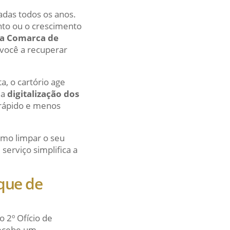
das todos os anos.
nto ou o crescimento
 da Comarca de
você a recuperar
a, o cartório age
 a
digitalização dos
 rápido e menos
omo limpar o seu
serviço simplifica a
uque de
 2º Ofício de
recebe um