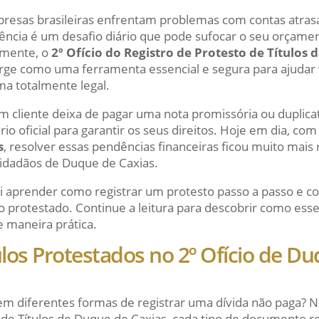
resas brasileiras enfrentam problemas com contas atrasa
ência é um desafio diário que pode sufocar o seu orçame
zmente, o
2º Ofício do Registro de Protesto de Títulos
rge como uma ferramenta essencial e segura para ajudar 
ma totalmente legal.
m cliente deixa de pagar uma nota promissória ou duplicat
o oficial para garantir os seus direitos. Hoje em dia, com
s
, resolver essas pendências financeiras ficou muito mais
cidadãos de Duque de Caxias.
ai aprender como registrar um protesto passo a passo e c
 protestado. Continue a leitura para descobrir como esse 
e maneira prática.
ulos Protestados no 2º Ofício de D
em diferentes formas de registrar uma dívida não paga? No
 de Títulos de Duque de Caxias, cada tipo de documento 