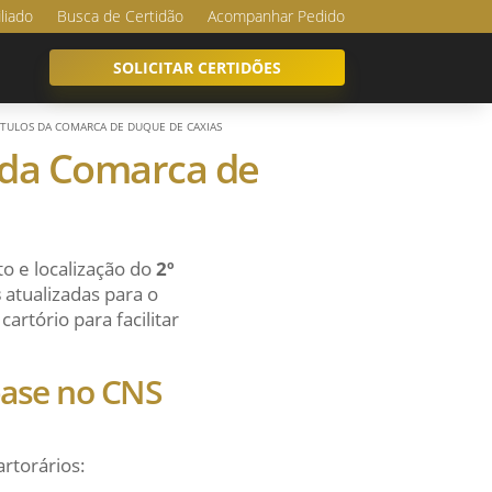
iliado
Busca de Certidão
Acompanhar Pedido
SOLICITAR CERTIDÕES
TÍTULOS DA COMARCA DE DUQUE DE CAXIAS
s da Comarca de
o e localização do
2º
s
atualizadas para o
artório para facilitar
 base no CNS
artorários: