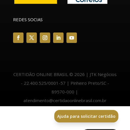
REDES SOCIAS
CERTIDÃO ONLINE BRASIL © 2026 | JTK Negócios
- 22.400.525/0001-57 | Pinheiro Preto/SC -
89570-000 |
atendimento@certidaoonlinebrasil.com.br
Ajuda para solicitar certidão