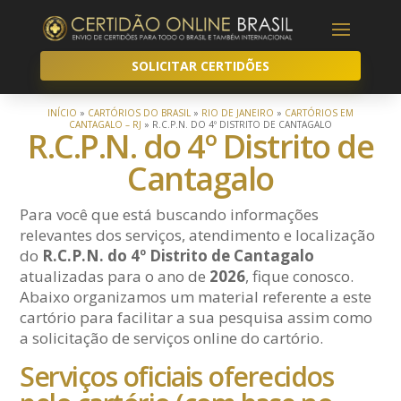
SOLICITAR CERTIDÕES
INÍCIO
»
CARTÓRIOS DO BRASIL
»
RIO DE JANEIRO
»
CARTÓRIOS EM
CANTAGALO – RJ
»
R.C.P.N. DO 4º DISTRITO DE CANTAGALO
R.C.P.N. do 4º Distrito de
Cantagalo
Para você que está buscando informações
relevantes dos serviços, atendimento e localização
do
R.C.P.N. do 4º Distrito de Cantagalo
atualizadas para o ano de
2026
, fique conosco.
Abaixo organizamos um material referente a este
cartório para facilitar a sua pesquisa assim como
a solicitação de serviços online do cartório.
Serviços oficiais oferecidos