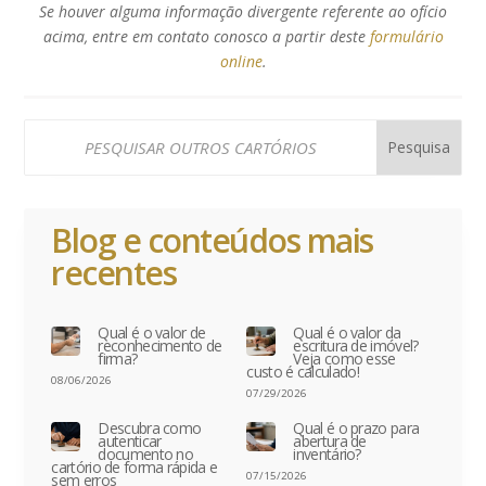
Se houver alguma informação divergente referente ao ofício
acima, entre em contato conosco a partir deste
formulário
online
.
Blog e conteúdos mais
recentes
Qual é o valor de
Qual é o valor da
reconhecimento de
escritura de imóvel?
firma?
Veja como esse
custo é calculado!
08/06/2026
07/29/2026
Descubra como
Qual é o prazo para
autenticar
abertura de
documento no
inventário?
cartório de forma rápida e
07/15/2026
sem erros