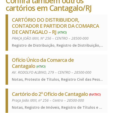
Confira também outros
cartórios em Cantagalo/RJ
CARTÓRIO DO DISTRIBUIDOR,
CONTADOR E PARTIDOR DA COMARCA
DE CANTAGALO – RJ
(ATIVO)
PRAÇA JOÃO XXIII, Nº 256 – CENTRO – 28500-000
Registro de Distribuição, Registro de Distribuição, Registro de Distribuição
Ofício Único da Comarca de
Cantagalo
(ATIVO)
AV. RODOLFO ALBINO, 279 – CENTRO – 28500-000
Notas, Protesto de Títulos, Registro Civil das Pessoas Naturais e de Interdições e Tutelas, Registro de Imóveis, Registro de Títulos e Documentos e Civis das Pessoas Jurídicas, Notas, Protesto de Títulos, Registro Civil das Pessoas Naturais e de Interdições e Tutelas, Registro de Imóveis, Registro de Títulos e Documentos e Civis das Pessoas Jurídicas, Notas, Protesto de Títulos, Registro Civil das Pessoas Naturais e de Interdições e Tutelas, Registro de Imóveis, Registro de Títulos e Documentos e Civis das Pessoas Jurídicas
Cartório do 2º Ofício de Cantagalo
(INATIVO)
Praça João XXIII, nº 256 – Centro – 28500-000
Notas, Registro de Imóveis, Registro de Títulos e Documentos e Civis das Pessoas Jurídicas, Notas, Registro de Imóveis, Registro de Títulos e Documentos e Civis das Pessoas Jurídicas, Notas, Registro de Imóveis, Registro de Títulos e Documentos e Civis das Pessoas Jurídicas