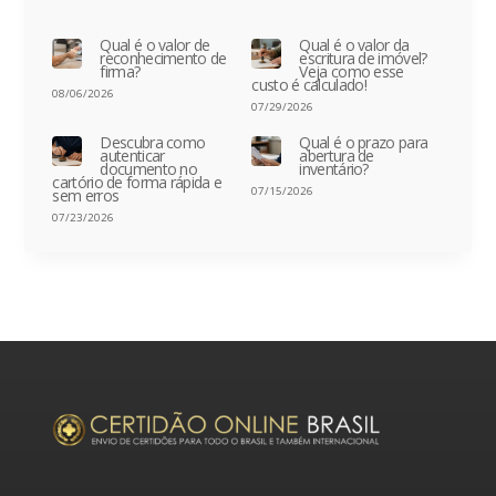
Qual é o valor de
Qual é o valor da
reconhecimento de
escritura de imóvel?
firma?
Veja como esse
custo é calculado!
08/06/2026
07/29/2026
Descubra como
Qual é o prazo para
autenticar
abertura de
documento no
inventário?
cartório de forma rápida e
07/15/2026
sem erros
07/23/2026