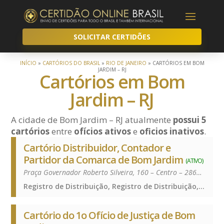
SOLICITAR CERTIDÕES
INÍCIO
»
CARTÓRIOS DO BRASIL
»
RIO DE JANEIRO
»
CARTÓRIOS EM BOM
JARDIM – RJ
Cartórios em Bom
Jardim – RJ
A cidade de Bom Jardim – RJ atualmente
possui 5
cartórios
entre
ofícios ativos
e
oficios inativos
.
Cartório Distribuidor, Contador e
Partidor da Comarca de Bom Jardim
(ATIVO)
Praça Governador Roberto Silveira, 160 – Centro – 28660-000
Registro de Distribuição, Registro de Distribuição, Registro de Distribuição
Cartório do 1o Ofício de Justiça de Bom