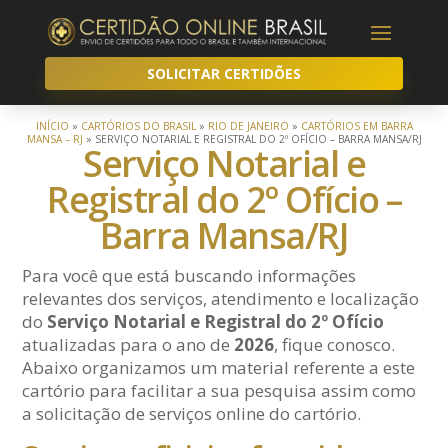
SOLICITAR CERTIDÕES
INÍCIO
»
CARTÓRIOS DO BRASIL
»
RIO DE JANEIRO
»
CARTÓRIOS EM BARRA
MANSA – RJ
»
SERVIÇO NOTARIAL E REGISTRAL DO 2º OFÍCIO – BARRA MANSA/RJ
Serviço Notarial e
Registral do 2º Ofício –
Barra Mansa/RJ
Para você que está buscando informações
relevantes dos serviços, atendimento e localização
do
Serviço Notarial e Registral do 2º Ofício
atualizadas para o ano de
2026
, fique conosco.
Abaixo organizamos um material referente a este
cartório para facilitar a sua pesquisa assim como
a solicitação de serviços online do cartório.