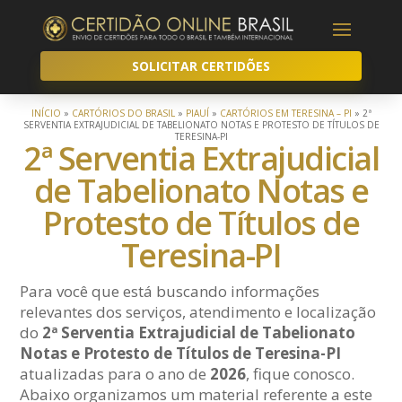
SOLICITAR CERTIDÕES
INÍCIO
»
CARTÓRIOS DO BRASIL
»
PIAUÍ
»
CARTÓRIOS EM TERESINA – PI
»
2ª
SERVENTIA EXTRAJUDICIAL DE TABELIONATO NOTAS E PROTESTO DE TÍTULOS DE
TERESINA-PI
2ª Serventia Extrajudicial
de Tabelionato Notas e
Protesto de Títulos de
Teresina-PI
Para você que está buscando informações
relevantes dos serviços, atendimento e localização
do
2ª Serventia Extrajudicial de Tabelionato
Notas e Protesto de Títulos de Teresina-PI
atualizadas para o ano de
2026
, fique conosco.
Abaixo organizamos um material referente a este