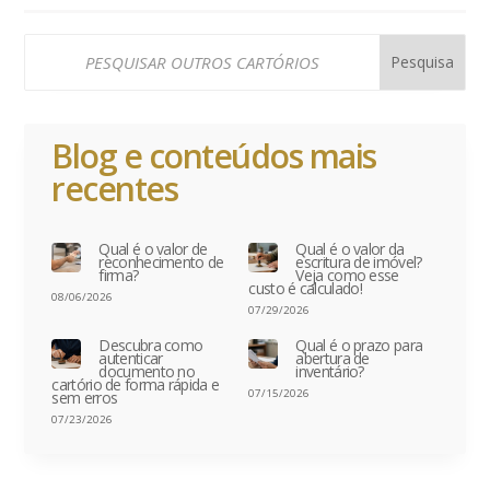
Blog e conteúdos mais
recentes
Qual é o valor de
Qual é o valor da
reconhecimento de
escritura de imóvel?
firma?
Veja como esse
custo é calculado!
08/06/2026
07/29/2026
Descubra como
Qual é o prazo para
autenticar
abertura de
documento no
inventário?
cartório de forma rápida e
07/15/2026
sem erros
07/23/2026