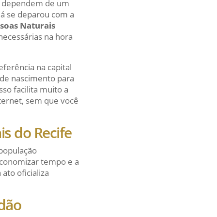
to, dependem de um
 já se deparou com a
essoas Naturais
snecessárias na hora
ferência na capital
 de nascimento para
Isso facilita muito a
nternet, sem que você
is do Recife
a população
economizar tempo e a
ato oficializa
idão