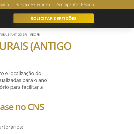
iliado
Busca de Certidão
Acompanhar Pedido
SOLICITAR CERTIDÕES
TURAIS (ANTIGO 3º) – RECIFE
TURAIS (ANTIGO
o e localização do
ualizadas para o ano
io para facilitar a
 base no CNS
artorários: