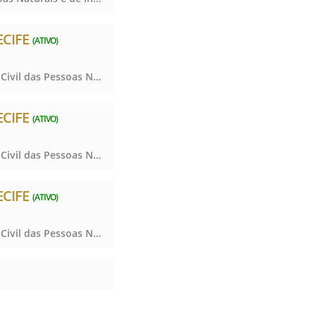
ECIFE
(ATIVO)
Notas, Registro Civil das Pessoas Naturais e de Interdições e Tutelas, Notas, Registro Civil das Pessoas Naturais e de Interdições e Tutelas, Notas, Registro Civil das Pessoas Naturais e de Interdições e Tutelas, Notas, Registro Civil das Pessoas Naturais e de Interdições e Tutelas
ECIFE
(ATIVO)
Notas, Registro Civil das Pessoas Naturais e de Interdições e Tutelas, Notas, Registro Civil das Pessoas Naturais e de Interdições e Tutelas, Notas, Registro Civil das Pessoas Naturais e de Interdições e Tutelas, Notas, Registro Civil das Pessoas Naturais e de Interdições e Tutelas
ECIFE
(ATIVO)
Notas, Registro Civil das Pessoas Naturais e de Interdições e Tutelas, Notas, Registro Civil das Pessoas Naturais e de Interdições e Tutelas, Notas, Registro Civil das Pessoas Naturais e de Interdições e Tutelas, Notas, Registro Civil das Pessoas Naturais e de Interdições e Tutelas