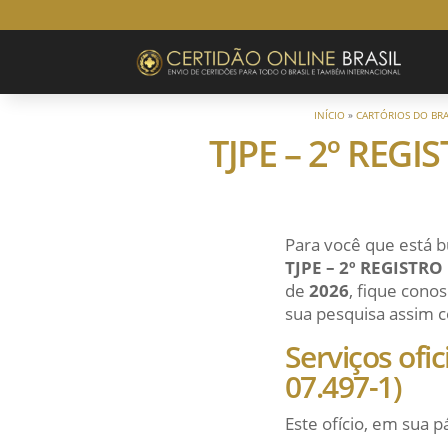
INÍCIO
»
CARTÓRIOS DO BRA
TJPE – 2º REG
Para você que está b
TJPE – 2º REGISTRO
de
2026
, fique cono
sua pesquisa assim co
Serviços ofi
07.497-1)
Este ofício, em sua p