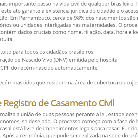
ais importante passo na vida civil de qualquer brasileiro.
ste ato garante a existência jurídica do cidadão e o acess
ão. Em Pernambuco, cerca de 98% dos nascimentos são r
rios ou unidades interligadas nas maternidades. O proces
ontém dados cruciais como nome, filiação, data, hora e loc
tuita.
tuito para todos os cidadãos brasileiros
ração de Nascido Vivo (DNV) emitida pelo hospital
 CPF do recém-nascido automaticamente
recém-nascidos que residem na área de cobertura ou cujos
e Registro de Casamento Civil
rmaliza a união de duas pessoas perante a lei, estabelece
enomes, se desejado. O processo começa com a fase de ha
o casal está livre de impedimentos legais para casar. Func
. Após a cerimônia, que pode ser realizada na sede do pró