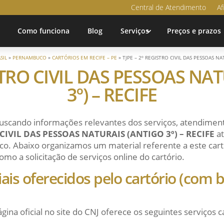
Central de Atendimento
Af
Como funciona
Blog
Serviços
Preços e prazos
SIL
»
PERNAMBUCO
»
CARTÓRIOS EM RECIFE – PE
»
TJPE – 2º REGISTRO CIVIL DAS PESSOAS NA
ISTRO CIVIL DAS PESSOAS NA
3º) – RECIFE
uscando informações relevantes dos serviços, atendiment
 CIVIL DAS PESSOAS NATURAIS (ANTIGO 3º) – RECIFE
at
sco. Abaixo organizamos um material referente a este cartór
mo a solicitação de serviços online do cartório.
ciais oferecidos pelo cartório (com
ágina oficial no site do CNJ oferece os seguintes serviços c