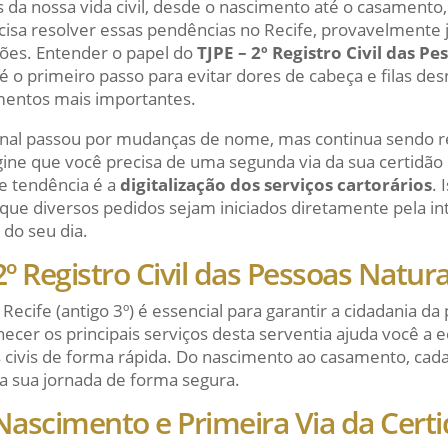
s da nossa vida civil, desde o nascimento até o casamen
ecisa resolver essas pendências no Recife, provavelmente
dões. Entender o papel do
TJPE – 2º Registro Civil das P
é o primeiro passo para evitar dores de cabeça e filas de
mentos mais importantes.
ional passou por mudanças de nome, mas continua sendo re
ne que você precisa de uma segunda via da sua certidão
e tendência é a
digitalização dos serviços cartorários
. 
 que diversos pedidos sejam iniciados diretamente pela i
 do seu dia.
2º Registro Civil das Pessoas Natura
o Recife (antigo 3º) é essencial para garantir a cidadania d
er os principais serviços desta serventia ajuda você a 
s civis de forma rápida. Do nascimento ao casamento, cada 
a sua jornada de forma segura.
Nascimento e Primeira Via da Cert