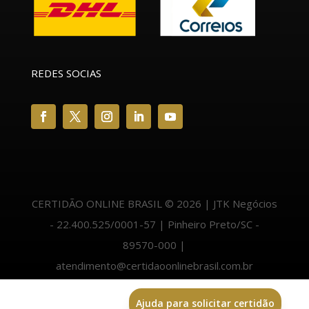
REDES SOCIAS
CERTIDÃO ONLINE BRASIL © 2026 | JTK Negócios
- 22.400.525/0001-57 | Pinheiro Preto/SC -
89570-000 |
atendimento@certidaoonlinebrasil.com.br
Ajuda para solicitar certidão