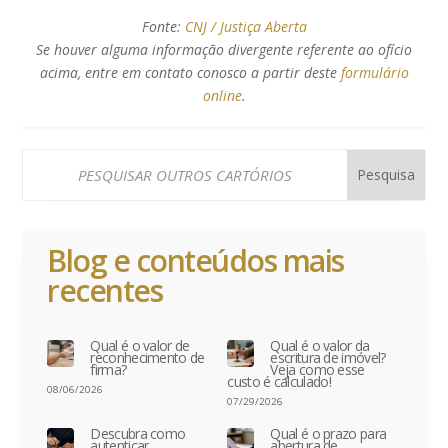
Fonte:
CNJ / Justiça Aberta
Se houver alguma informação divergente referente ao ofício
acima, entre em contato conosco a partir deste
formulário
online
.
Blog e conteúdos mais
recentes
Qual é o valor de
Qual é o valor da
reconhecimento de
escritura de imóvel?
firma?
Veja como esse
custo é calculado!
08/06/2026
07/29/2026
Descubra como
Qual é o prazo para
autenticar
abertura de