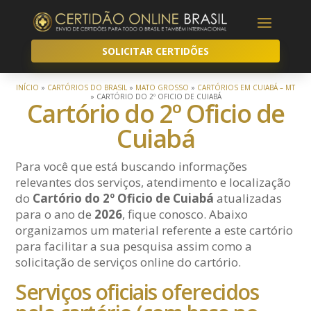
SOLICITAR CERTIDÕES
INÍCIO
»
CARTÓRIOS DO BRASIL
»
MATO GROSSO
»
CARTÓRIOS EM CUIABÁ – MT
»
CARTÓRIO DO 2º OFICIO DE CUIABÁ
Cartório do 2º Oficio de
Cuiabá
Para você que está buscando informações
relevantes dos serviços, atendimento e localização
do
Cartório do 2º Oficio de Cuiabá
atualizadas
para o ano de
2026
, fique conosco. Abaixo
organizamos um material referente a este cartório
para facilitar a sua pesquisa assim como a
solicitação de serviços online do cartório.
Serviços oficiais oferecidos