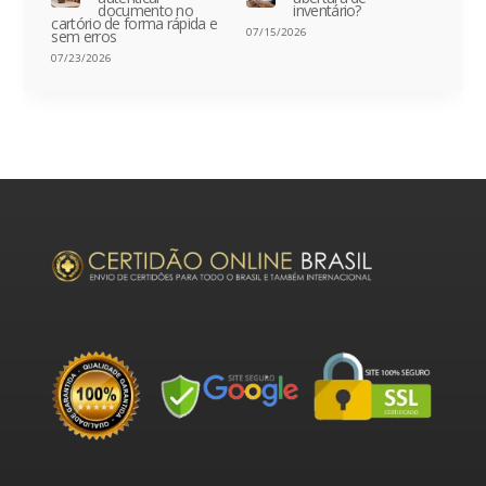
documento no
inventário?
cartório de forma rápida e
07/15/2026
sem erros
07/23/2026