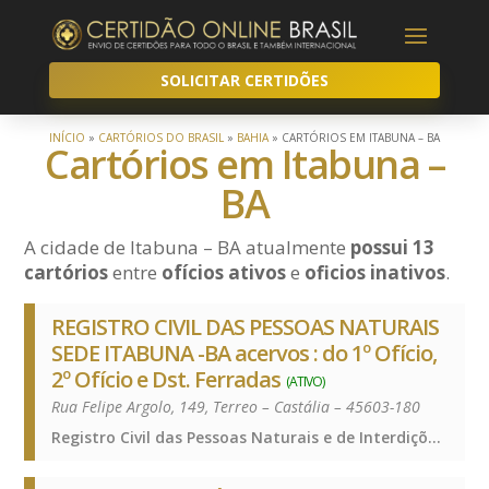
SOLICITAR CERTIDÕES
INÍCIO
»
CARTÓRIOS DO BRASIL
»
BAHIA
»
CARTÓRIOS EM ITABUNA – BA
Cartórios em Itabuna –
BA
A cidade de Itabuna – BA atualmente
possui 13
cartórios
entre
ofícios ativos
e
oficios inativos
.
REGISTRO CIVIL DAS PESSOAS NATURAIS
SEDE ITABUNA -BA acervos : do 1º Ofício,
2º Ofício e Dst. Ferradas
(ATIVO)
Rua Felipe Argolo, 149, Terreo – Castália – 45603-180
Registro Civil das Pessoas Naturais e de Interdições e Tutelas, Registro Civil das Pessoas Naturais e de Interdições e Tutelas, Registro Civil das Pessoas Naturais e de Interdições e Tutelas, Registro Civil das Pessoas Naturais e de Interdições e Tutelas