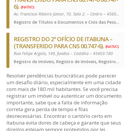
6).
(INATIVO)
Av. Francisco Ribeiro Júnior, 70. Sala 2. – Centro – 45605-490
Registro de Títulos e Documentos e Civis das Pessoas Jurídicas, Registro de Títulos e Documentos e Civis das Pessoas Jurídicas, Registro de Títulos e Documentos e Civis das Pessoas Jurídicas, Registro de Títulos e Documentos e Civis das Pessoas Jurídicas
REGISTRO DO 2º OFÍCIO DE ITABUNA –
(TRANSFERIDO PARA CNS 00.747-6).
(INATIVO)
Rua Felipe Argolo, 149, fundos – Castália – 45603-180
Registro de Imóveis, Registro de Imóveis, Registro de Imóveis, Registro de Imóveis
Resolver pendências burocráticas pode parecer
um desafio diário, especialmente em uma cidade
com mais de 180 mil habitantes. Se você precisa
registrar um imóvel ou autenticar um documento
importante, sabe que a falta de informação
correta gera perda de tempo e filas
desnecessárias. Encontrar o cartório certo em
Itabuna evita dores de cabeça e garante que seus
direitos estejam sempre protegidos por lei.