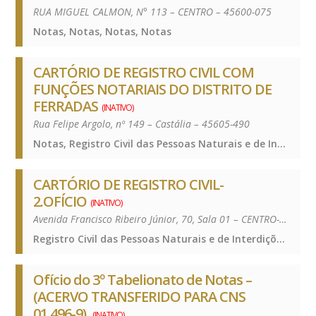
RUA MIGUEL CALMON, N° 113 – CENTRO – 45600-075
Notas, Notas, Notas, Notas
CARTÓRIO DE REGISTRO CIVIL COM
FUNÇÕES NOTARIAIS DO DISTRITO DE
FERRADAS
(INATIVO)
Rua Felipe Argolo, nº 149 – Castália – 45605-490
Notas, Registro Civil das Pessoas Naturais e de Interdições e Tutelas, Notas, Registro Civil das Pessoas Naturais e de Interdições e Tutelas, Notas, Registro Civil das Pessoas Naturais e de Interdições e Tutelas, Notas, Registro Civil das Pessoas Naturais e de Interdições e Tutelas
CARTÓRIO DE REGISTRO CIVIL-
2.OFÍCIO
(INATIVO)
Avenida Francisco Ribeiro Júnior, 70, Sala 01 – CENTRO-ITABUNA-BA – 45600-100
Registro Civil das Pessoas Naturais e de Interdições e Tutelas, Registro Civil das Pessoas Naturais e de Interdições e Tutelas, Registro Civil das Pessoas Naturais e de Interdições e Tutelas, Registro Civil das Pessoas Naturais e de Interdições e Tutelas
Ofício do 3º Tabelionato de Notas –
(ACERVO TRANSFERIDO PARA CNS
01.496-9).
(INATIVO)