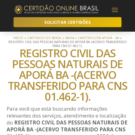
SOLICITAR CERTIDÕES
INÍCIO
»
CARTÓRIOS DO BRASIL
»
BAHIA
»
CARTÓRIOS EM APORÁ – BA
»
REGISTRO CIVIL DAS PESSOAS NATURAIS DE APORÁ BA -(ACERVO TRANSFERIDO
PARA CNS 01.462-1).
REGISTRO CIVIL DAS
PESSOAS NATURAIS DE
APORÁ BA -(ACERVO
TRANSFERIDO PARA CNS
01.462-1).
Para você que está buscando informações
relevantes dos serviços, atendimento e localização
do
REGISTRO CIVIL DAS PESSOAS NATURAIS DE
APORÁ BA -(ACERVO TRANSFERIDO PARA CNS