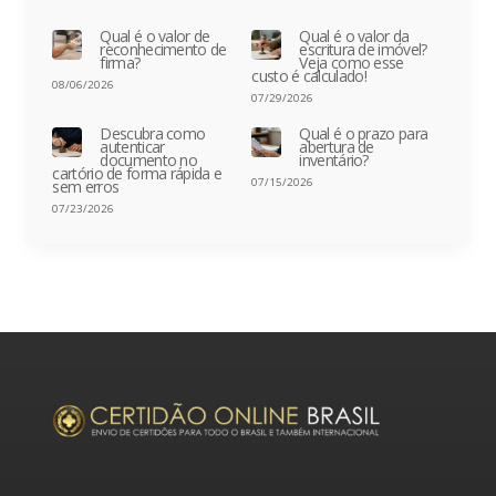
Qual é o valor de
Qual é o valor da
reconhecimento de
escritura de imóvel?
firma?
Veja como esse
custo é calculado!
08/06/2026
07/29/2026
Descubra como
Qual é o prazo para
autenticar
abertura de
documento no
inventário?
cartório de forma rápida e
07/15/2026
sem erros
07/23/2026