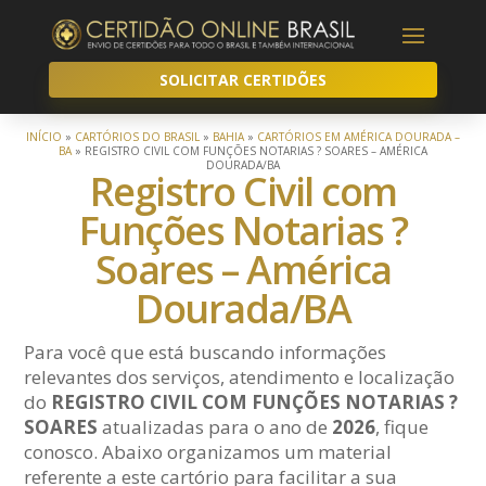
SOLICITAR CERTIDÕES
INÍCIO
»
CARTÓRIOS DO BRASIL
»
BAHIA
»
CARTÓRIOS EM AMÉRICA DOURADA –
BA
»
REGISTRO CIVIL COM FUNÇÕES NOTARIAS ? SOARES – AMÉRICA
DOURADA/BA
Registro Civil com
Funções Notarias ?
Soares – América
Dourada/BA
Para você que está buscando informações
relevantes dos serviços, atendimento e localização
do
REGISTRO CIVIL COM FUNÇÕES NOTARIAS ?
SOARES
atualizadas para o ano de
2026
, fique
conosco. Abaixo organizamos um material
referente a este cartório para facilitar a sua