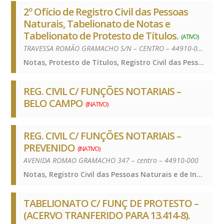
2º Ofício de Registro Civil das Pessoas
Naturais, Tabelionato de Notas e
Tabelionato de Protesto de Títulos.
(ATIVO)
TRAVESSA ROMÃO GRAMACHO S/N – CENTRO – 44910-000
Notas, Protesto de Títulos, Registro Civil das Pessoas Naturais e de Interdições e Tutelas, Notas, Protesto de Títulos, Registro Civil das Pessoas Naturais e de Interdições e Tutelas, Notas, Protesto de Títulos, Registro Civil das Pessoas Naturais e de Interdições e Tutelas, Notas, Protesto de Títulos, Registro Civil das Pessoas Naturais e de Interdições e Tutelas
REG. CIVIL C/ FUNÇÕES NOTARIAIS –
BELO CAMPO
(INATIVO)
REG. CIVIL C/ FUNÇÕES NOTARIAIS –
PREVENIDO
(INATIVO)
AVENIDA ROMAO GRAMACHO 347 – centro – 44910-000
Notas, Registro Civil das Pessoas Naturais e de Interdições e Tutelas, Notas, Registro Civil das Pessoas Naturais e de Interdições e Tutelas, Notas, Registro Civil das Pessoas Naturais e de Interdições e Tutelas, Notas, Registro Civil das Pessoas Naturais e de Interdições e Tutelas
TABELIONATO C/ FUNÇ DE PROTESTO –
(ACERVO TRANFERIDO PARA 13.414-8).