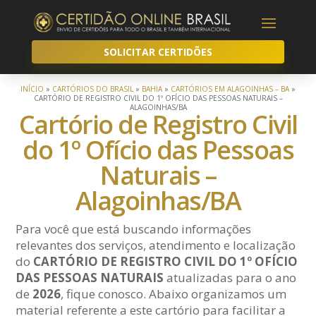
SOLICITAR CERTIDÕES
INÍCIO
»
CARTÓRIOS DO BRASIL
»
BAHIA
»
CARTÓRIOS EM ALAGOINHAS – BA
»
CARTÓRIO DE REGISTRO CIVIL DO 1º OFÍCIO DAS PESSOAS NATURAIS –
ALAGOINHAS/BA
Cartório de Registro Civil
do 1º Ofício das Pessoas
Naturais –
Alagoinhas/BA
Para você que está buscando informações
relevantes dos serviços, atendimento e localização
do
CARTÓRIO DE REGISTRO CIVIL DO 1º OFÍCIO
DAS PESSOAS NATURAIS
atualizadas para o ano
de
2026
, fique conosco. Abaixo organizamos um
material referente a este cartório para facilitar a