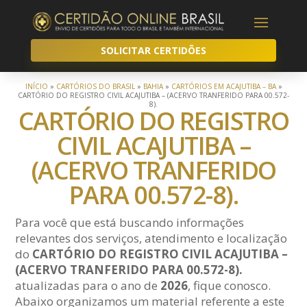
SOLICITAR CERTIDÕES
INÍCIO
»
CARTÓRIOS DO BRASIL
»
BAHIA
»
CARTÓRIOS EM ACAJUTIBA – BA
»
CARTÓRIO DO REGISTRO CIVIL ACAJUTIBA – (ACERVO TRANFERIDO PARA 00.572-
8).
CARTÓRIO DO REGISTRO
CIVIL ACAJUTIBA –
(ACERVO TRANFERIDO
PARA 00.572-8).
Para você que está buscando informações
relevantes dos serviços, atendimento e localização
do
CARTÓRIO DO REGISTRO CIVIL ACAJUTIBA –
(ACERVO TRANFERIDO PARA 00.572-8).
atualizadas para o ano de
2026
, fique conosco.
Abaixo organizamos um material referente a este