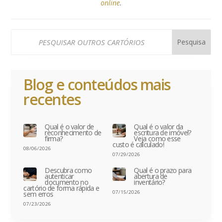
online
.
Blog e conteúdos mais
recentes
Qual é o valor de
Qual é o valor da
reconhecimento de
escritura de imóvel?
firma?
Veja como esse
custo é calculado!
08/06/2026
07/29/2026
Descubra como
Qual é o prazo para
autenticar
abertura de
documento no
inventário?
cartório de forma rápida e
07/15/2026
sem erros
07/23/2026