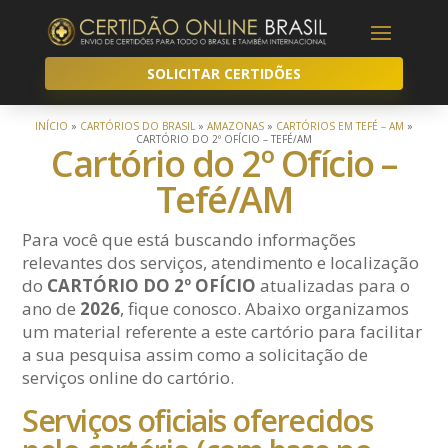
SOLICITAR CERTIDÕES
INÍCIO
»
CARTÓRIOS DO BRASIL
»
AMAZONAS
»
CARTÓRIOS EM TEFÉ – AM
»
CARTÓRIO DO 2º OFÍCIO – TEFÉ/AM
Cartório do 2º Ofício –
Tefé/AM
Para você que está buscando informações
relevantes dos serviços, atendimento e localização
do
CARTÓRIO DO 2º OFÍCIO
atualizadas para o
ano de
2026
, fique conosco. Abaixo organizamos
um material referente a este cartório para facilitar
a sua pesquisa assim como a solicitação de
serviços online do cartório.
Serviços oficiais oferecidos