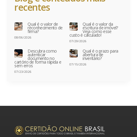
recentes
Qual é o valor de
Qual é o valor da
reconhecimento de
escritura de imóvel?
firma?
Veja como esse
custo é calculado!
08/06/2026
07/29/2026
Descubra como
Qual é o prazo para
autenticar
abertura de
documento no
inventário?
cartório de forma rápida e
07/15/2026
sem erros
07/23/2026