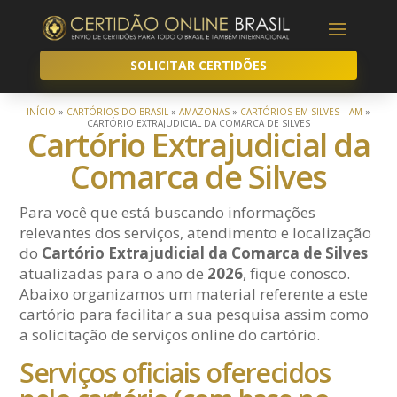
SOLICITAR CERTIDÕES
INÍCIO
»
CARTÓRIOS DO BRASIL
»
AMAZONAS
»
CARTÓRIOS EM SILVES – AM
»
CARTÓRIO EXTRAJUDICIAL DA COMARCA DE SILVES
Cartório Extrajudicial da
Comarca de Silves
Para você que está buscando informações
relevantes dos serviços, atendimento e localização
do
Cartório Extrajudicial da Comarca de Silves
atualizadas para o ano de
2026
, fique conosco.
Abaixo organizamos um material referente a este
cartório para facilitar a sua pesquisa assim como
a solicitação de serviços online do cartório.
Serviços oficiais oferecidos