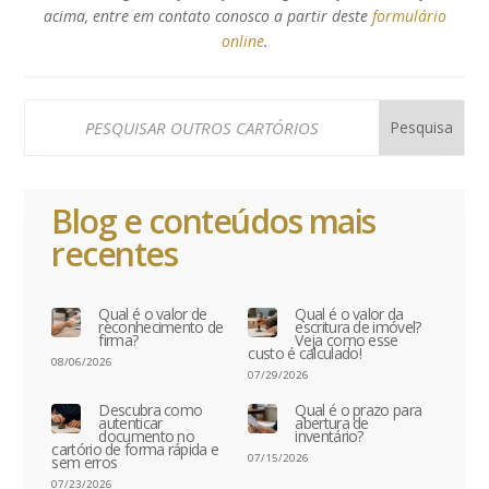
acima, entre em contato conosco a partir deste
formulário
online
.
Blog e conteúdos mais
recentes
Qual é o valor de
Qual é o valor da
reconhecimento de
escritura de imóvel?
firma?
Veja como esse
custo é calculado!
08/06/2026
07/29/2026
Descubra como
Qual é o prazo para
autenticar
abertura de
documento no
inventário?
cartório de forma rápida e
07/15/2026
sem erros
07/23/2026