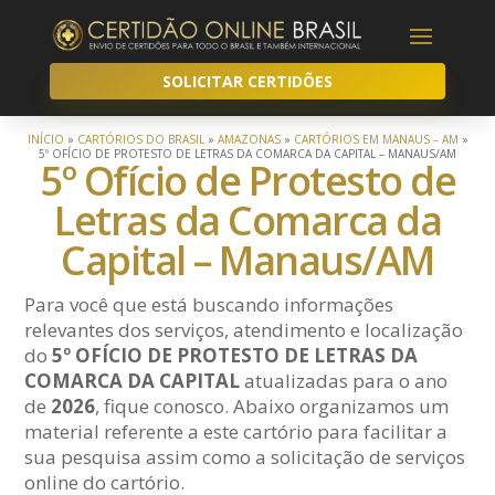
SOLICITAR CERTIDÕES
INÍCIO
»
CARTÓRIOS DO BRASIL
»
AMAZONAS
»
CARTÓRIOS EM MANAUS – AM
»
5º OFÍCIO DE PROTESTO DE LETRAS DA COMARCA DA CAPITAL – MANAUS/AM
5º Ofício de Protesto de
Letras da Comarca da
Capital – Manaus/AM
Para você que está buscando informações
relevantes dos serviços, atendimento e localização
do
5º OFÍCIO DE PROTESTO DE LETRAS DA
COMARCA DA CAPITAL
atualizadas para o ano
de
2026
, fique conosco. Abaixo organizamos um
material referente a este cartório para facilitar a
sua pesquisa assim como a solicitação de serviços
online do cartório.