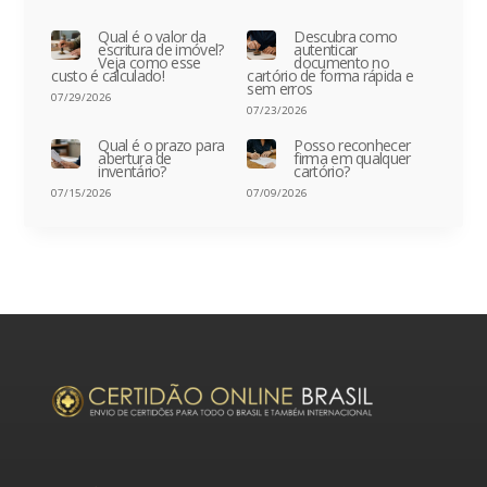
Qual é o valor da
Descubra como
escritura de imóvel?
autenticar
Veja como esse
documento no
custo é calculado!
cartório de forma rápida e
sem erros
07/29/2026
07/23/2026
Qual é o prazo para
Posso reconhecer
abertura de
firma em qualquer
inventário?
cartório?
07/15/2026
07/09/2026