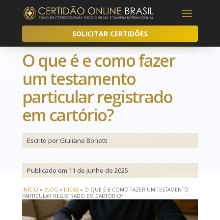
SOLICITAR CERTIDÕES
O que é e como fazer
um testamento
particular registrado
em cartório?
Escrito por Giuliane Bonetti
Publicado em 11 de junho de 2025
INÍCIO
»
BLOG
»
DICAS
»
O QUE É E COMO FAZER UM TESTAMENTO
PARTICULAR REGISTRADO EM CARTÓRIO?