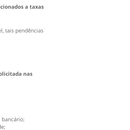
acionados a taxas
l, tais pendências
olicitada nas
 bancário;
de;