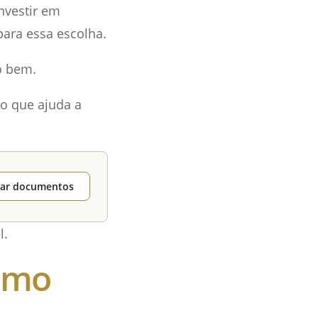
nvestir em
ara essa escolha.
o bem.
o que ajuda a
itar documentos
l.
Como