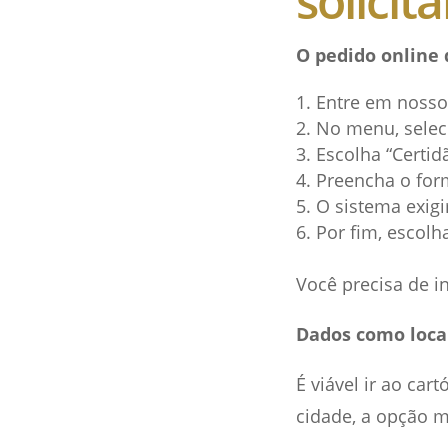
solicita
O pedido online 
Entre em noss
No menu, seleci
Escolha “Certid
Preencha o for
O sistema exigi
Por fim, escolh
Você precisa de i
Dados como local
É viável ir ao car
cidade, a opção m