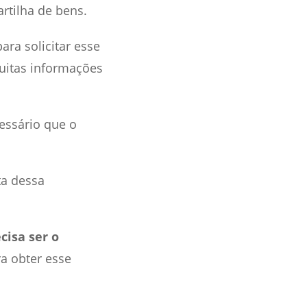
rtilha de bens.
ra solicitar esse
uitas informações
cessário que o
ta dessa
cisa ser o
a obter esse