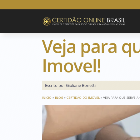
Veja para q
Imovel!
Escrito por Giuliane Bonetti
INÍCIO
»
BLOG
»
CERTIDÃO DO IMÓVEL
»
VEJA PARA QUE SERVE A