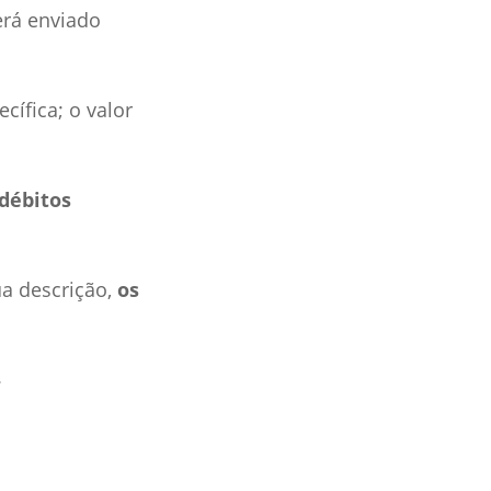
erá enviado
cífica; o valor
débitos
a descrição,
os
.